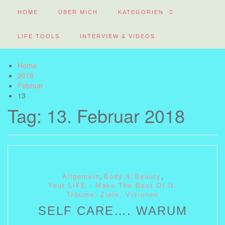
HOME
ÜBER MICH
KATEGORIEN
LIFE TOOLS
INTERVIEW & VIDEOS
Home
2018
Februar
13
Tag: 13. Februar 2018
,
,
Allgemein
Body & Beauty
Your LIFE - Make The Best Of It:
Träume, Ziele, Visionen
SELF CARE…. WARUM